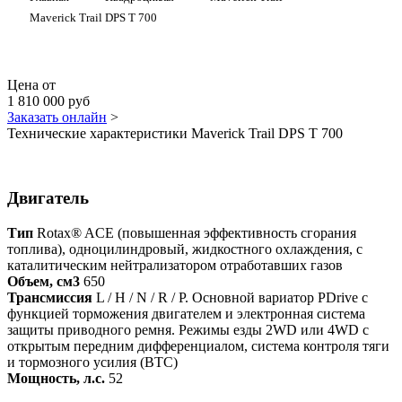
Maverick Trail DPS T 700
Цена от
1 810 000 руб
Заказать онлайн
>
Технические характеристики Maverick Trail DPS T 700
Двигатель
Тип
Rotax® ACE (повышенная эффективность сгорания
топлива), одноцилиндровый, жидкостного охлаждения, с
каталитическим нейтрализатором отработавших газов
Объем, см3
650
Трансмиссия
L / H / N / R / P. Основной вариатор PDrive с
функцией торможения двигателем и электронная система
защиты приводного ремня. Режимы езды 2WD или 4WD с
открытым передним дифференциалом, система контроля тяги
и тормозного усилия (BTC)
Мощность, л.с.
52