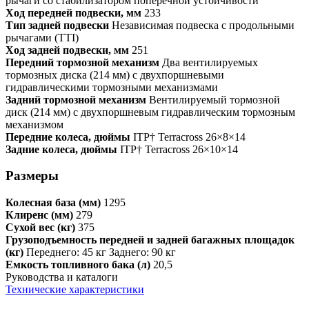
рычаги со стабилизатором поперечной устойчивости
Ход передней подвески, мм
233
Тип задней подвески
Независимая подвеска с продольными
рычагами (TTI)
Ход задней подвески, мм
251
Передний тормозной механизм
Два вентилируемых
тормозных диска (214 мм) с двухпоршневыми
гидравлическими тормозными механизмами
Задний тормозной механизм
Вентилируемый тормозной
диск (214 мм) с двухпоршневым гидравлическим тормозным
механизмом
Передние колеса, дюймы
ITP† Terracross 26×8×14
Задние колеса, дюймы
ITP† Terracross 26×10×14
Размеры
Колесная база (мм)
1295
Клиренс (мм)
279
Сухой вес (кг)
375
Грузоподъемность передней и задней багажных площадок
(кг)
Переднего: 45 кг Заднего: 90 кг
Емкость топливного бака (л)
20,5
Руководства и каталоги
Технические характеристики