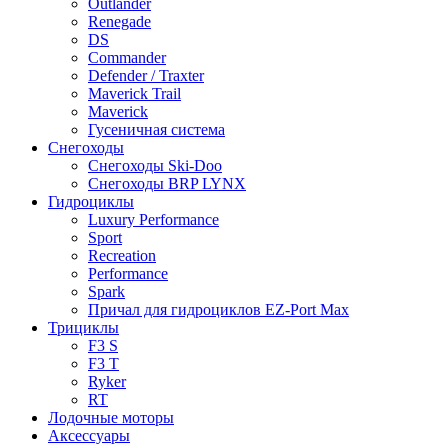
Outlander
Renegade
DS
Commander
Defender / Traxter
Maverick Trail
Maverick
Гусеничная система
Снегоходы
Снегоходы Ski-Doo
Снегоходы BRP LYNX
Гидроциклы
Luxury Performance
Sport
Recreation
Performance
Spark
Причал для гидроциклов EZ-Port Max
Трициклы
F3 S
F3 T
Ryker
RT
Лодочные моторы
Аксессуары