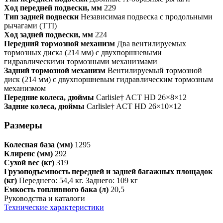
Ход передней подвески, мм
229
Тип задней подвески
Независимая подвеска с продольными
рычагами (TTI)
Ход задней подвески, мм
224
Передний тормозной механизм
Два вентилируемых
тормозных диска (214 мм) с двухпоршневыми
гидравлическими тормозными механизмами
Задний тормозной механизм
Вентилируемый тормозной
диск (214 мм) с двухпоршневым гидравлическим тормозным
механизмом
Передние колеса, дюймы
Carlisle† ACT HD 26×8×12
Задние колеса, дюймы
Carlisle† ACT HD 26×10×12
Размеры
Колесная база (мм)
1295
Клиренс (мм)
292
Сухой вес (кг)
319
Грузоподъемность передней и задней багажных площадок
(кг)
Переднего: 54,4 кг. Заднего: 109 кг
Емкость топливного бака (л)
20,5
Руководства и каталоги
Технические характеристики