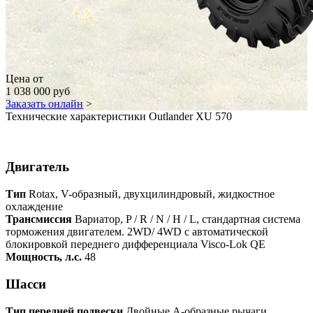
Цена от
1 038 000 руб
Заказать онлайн
>
Технические характеристики Outlander XU 570
Двигатель
Тип
Rotax, V-образный, двухцилиндровый, жидкостное
охлаждение
Трансмиссия
Вариатор, P / R / N / H / L, стандартная система
торможения двигателем. 2WD/ 4WD с автоматической
блокировкой переднего дифференциала Visco-Lok QE
Мощность, л.с.
48
Шасси
Тип передней подвески
Двойные А-образные рычаги