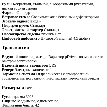
Руль
U-образный, стальной, с J-образными рукоятками,
низкая горная стропа
Фаркоп
Стандарт
Ветровое стекло
Сверхвысокое с боковыми дефлекторами
Зеркало заднего вида
-
Подогрев ручек
Стандарт
Электрический стартер
Стандарт
Пассажирское сиденье/спинка
Нет
Цифровой инфоцентр
Цифровой дисплей 4,5 дюйма
Транcмиссия
Ведущий шкив вариатора
Вариатор pDrive с возможностью
быстрой регулировки
Ведомый шкив вариатора
QRS
Реверс
Электромеханический
Тормозная система
Гидравлическая с армированной
тормозной магистралью и пластиковым тормозным бачком
Размеры и вес
Гусеница, мм
3923
Сиденье
Модульное, одноместное
Топливный бак, л.
42