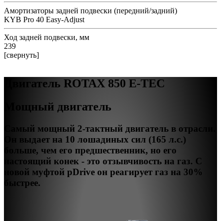
Амортизаторы задней подвески (передний/задний)
KYB Pro 40 Easy-Adjust
Ход задней подвески, мм
239
[свернуть]
Двигатель ROTAX 850 E-TEC
Мощный двигатель
Самый мощный 2-тактный двигатель в отрасли.
Он выдает на 10 лошадиных сил (165 л.с.)
больше, чем его предшественник, но его
настоящий конек - это отзывчивость на газ. С
новой муфтой pDrive он реагирует газ на 30%
быстрее.