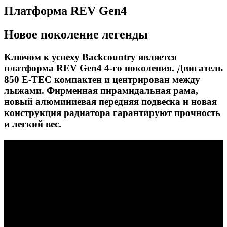
Платформа REV Gen4
Новое поколение легенды
Ключом к успеху Backcountry является
платформа REV Gen4 4-го поколения. Двигатель
850 E-TEC компактен и центрирован между
лыжами. Фирменная пирамидальная рама,
новый алюминиевая передняя подвеска и новая
конструкция радиатора гарантируют прочность
и легкий вес.
Вариатор pDrive
Основным фактором, обеспечивающим
быстроту снегоходов на платформе REV Gen4
является новый вариатор pDrive. Негабаритные
ролики с игольчатыми подшипниками,
широкими противовесами обеспечивают
плавность работы и долгий срок службы.