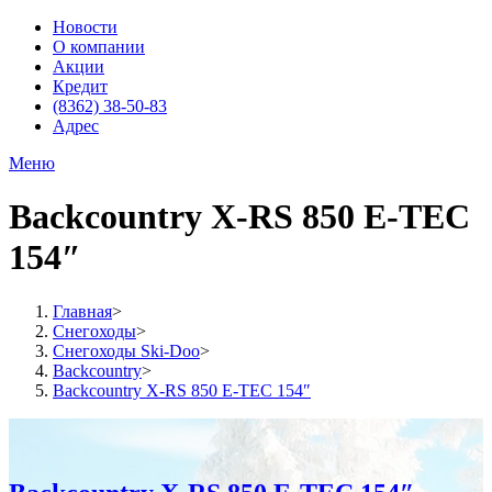
Новости
О компании
Акции
Кредит
(8362) 38-50-83
Адрес
Меню
Backcountry X-RS 850 E-TEC
154″
Главная
>
Снегоходы
>
Снегоходы Ski-Doo
>
Backcountry
>
Backcountry X-RS 850 E-TEC 154″