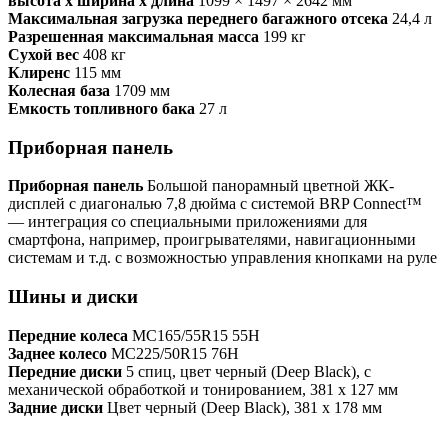
высота х ширина х длина
1099 × 1497 × 2642 мм
Максимальная загрузка переднего багажного отсека
24,4 л
Разрешенная максимальная масса
199 кг
Сухой вес
408 кг
Клиренс
115 мм
Колесная база
1709 мм
Емкость топливного бака
27 л
Приборная панель
Приборная панель
Большой панорамный цветной ЖК-
дисплей с диагональю 7,8 дюйма с системой BRP Connect™
— интеграция со специальными приложениями для
смартфона, например, проигрывателями, навигационными
системам и т.д. с возможностью управления кнопками на руле
Шины и диски
Передние колеса
MC165/55R15 55H
Заднее колесо
MC225/50R15 76H
Передние диски
5 спиц, цвет черный (Deep Black), с
механической обработкой и тонированием, 381 x 127 мм
Задние диски
Цвет черный (Deep Black), 381 x 178 мм