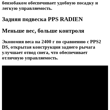
бензобаком обеспечивает удобную посадку и
легкую управляемость.
Задняя подвеска PPS RADIEN
Меньше вес, больше контроля
Экономия веса на 2400 г по сравнению с PPS2
DS, открытая конструкция заднего рычага
улучшает отвод снега, что обеспечивает
отличную управляемость.
Передняя подвеска LFS
Отточенная управляемость
Передняя подвеска LFS на 300г легче своего
предшественника, обеспечивая более
контролируемую езду. Амортизация улучшается
благодаря увеличенному ходу подвески и