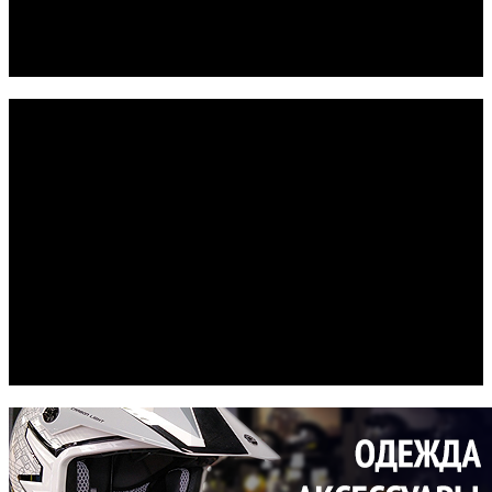
Новый вариатор pDrive предлагает
превосходную отзывчивость.
Гусеницы Powdermax Flexedge
Повышенная маневренность
Сиденье Boondocker
Удобная посадка
Лыжи BLADE DS
Для глубокого снега